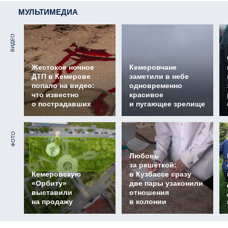
МУЛЬТИМЕДИА
ВИДЕО
Жестокое ночное
Кемеровчане
ДТП в Кемерове
заметили в небе
попало на видео:
одновременно
что известно
красивое
о пострадавших
и пугающее зрелище
ФОТО
Любовь
за решёткой:
Кемеровскую
в Кузбассе сразу
«Орбиту»
две пары узаконили
выставили
отношения
на продажу
в колонии