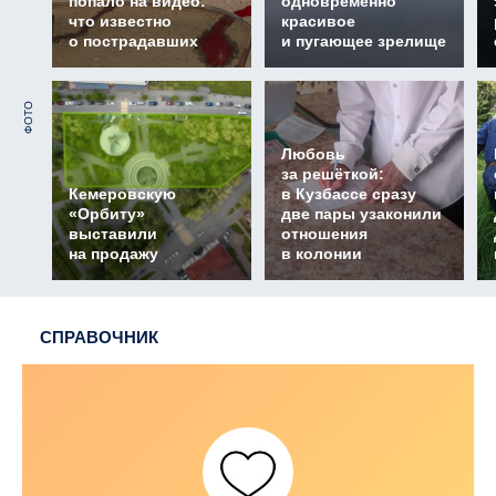
попало на видео:
одновременно
что известно
красивое
о пострадавших
и пугающее зрелище
ФОТО
Любовь
за решёткой:
Кемеровскую
в Кузбассе сразу
«Орбиту»
две пары узаконили
выставили
отношения
на продажу
в колонии
СПРАВОЧНИК