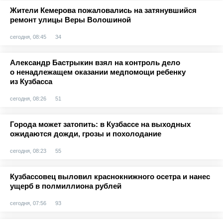
Жители Кемерова пожаловались на затянувшийся
ремонт улицы Веры Волошиной
сегодня, 08:45
34
Александр Бастрыкин взял на контроль дело
о ненадлежащем оказании медпомощи ребенку
из Кузбасса
сегодня, 08:26
51
Города может затопить: в Кузбассе на выходных
ожидаются дожди, грозы и похолодание
сегодня, 08:23
55
Кузбассовец выловил краснокнижного осетра и нанес
ущерб в полмиллиона рублей
сегодня, 07:56
93