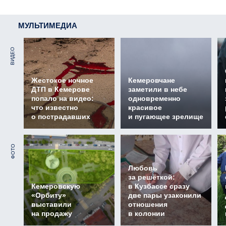
МУЛЬТИМЕДИА
ВИДЕО
Жестокое ночное
Кемеровчане
ДТП в Кемерове
заметили в небе
попало на видео:
одновременно
что известно
красивое
о пострадавших
и пугающее зрелище
ФОТО
Любовь
за решёткой:
Кемеровскую
в Кузбассе сразу
«Орбиту»
две пары узаконили
выставили
отношения
на продажу
в колонии