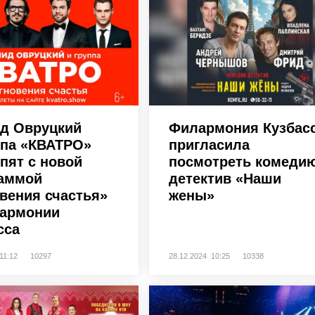
д Овруцкий
Филармония Кузбас
ппа «КВАТРО»
пригласила
пят с новой
посмотреть комеди
аммой
детектив «Наши
вения счастья»
жены»
армонии
сса
11:12
10297
28.12.2024 10:25
10338