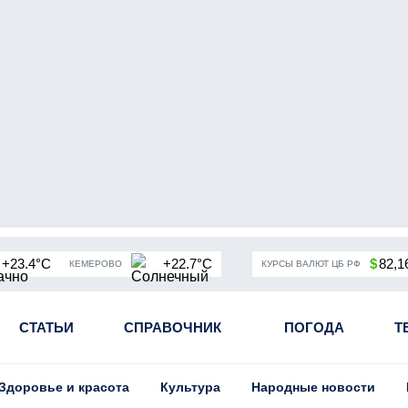
+23.4°C
+22.7°C
$
82,1
КЕМЕРОВО
КУРСЫ ВАЛЮТ ЦБ РФ
чная мобилизация в России
СТАТЬИ
СПРАВОЧНИК
Угольная промышленность Кузба
ПОГОДА
Т
Здоровье и красота
Культура
Народные новости