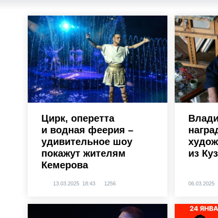
Цирк, оперетта
Влади
и водная феерия –
награ
удивительное шоу
худож
покажут жителям
из Ку
Кемерова
13.03.2025 18:43
1256
06.03.2025 