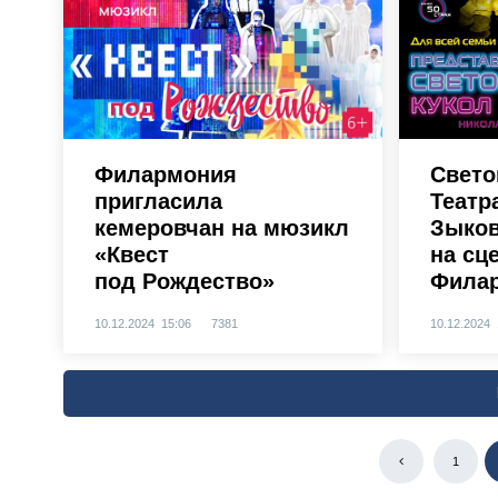
Филармония
Свето
пригласила
Театр
кемеровчан на мюзикл
Зыков
«Квест
на сц
под Рождество»
Фила
10.12.2024 15:06
7381
10.12.2024 
1