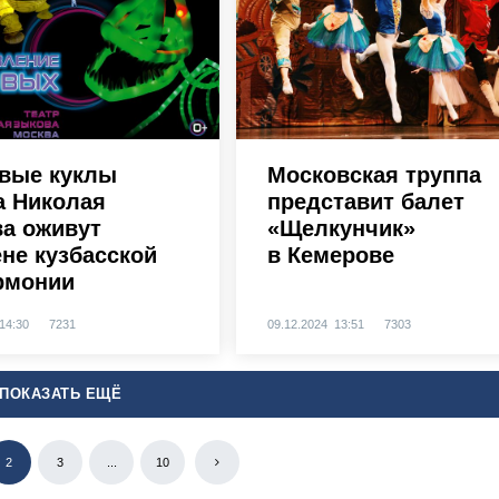
вые куклы
Московская труппа
а Николая
представит балет
а оживут
«Щелкунчик»
ене кузбасской
в Кемерове
рмонии
14:30
7231
09.12.2024 13:51
7303
ПОКАЗАТЬ ЕЩЁ
2
3
...
10