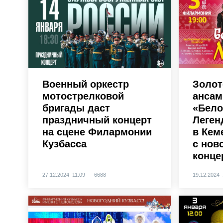
Военный оркестр
Золот
мотострелковой
ансам
бригады даст
«Бело
праздничный концерт
Леген
на сцене Филармонии
в Кем
Кузбасса
с нов
конце
27.12.2024 11:09
6688
19.12.2024 