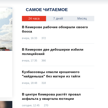
САМОЕ ЧИТАЕМОЕ
24 часа
7 дней
Месяц
В Кемерове рабочие обокрали своего
босса
вчера, 16:33
372
В Кемерове две дебоширки избили
полицейский
вчера, 17:35
366
Кузбассовцы спасли крошечного
"найденыша" без матери из тайги
вчера, 18:48
318
В центре Кемерова растёт провал
асфальта у квартала юстиции
сегодня, 12:45
270