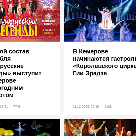
ой состав
В Кемерове
бля
начинаются гастрол
русские
«Королевского цирк
ды» выступит
Гии Эрадзе
ерове
огодним
ртом
13:41
7748
11.12.2024 20:19
8106