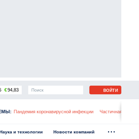
6
€
94,83
ВОЙТИ
сса
ЕМЫ
:
Пандемия коронавирусной инфекции
Частичная мобили
Наука и технологии
Новости компаний