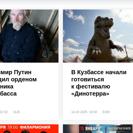
мир Путин
В Кузбассе начали
дил орденом
готовиться
ника
к фестивалю
збасса
«Динотерра»
12:32
1126
14.02.2025 16:50
6338