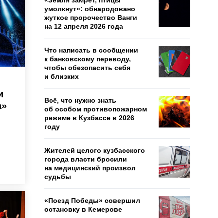
«Земля замрёт, птицы
умолкнут»: обнародовано
жуткое пророчество Ванги
на 12 апреля 2026 года
Что написать в сообщении
к банковскому переводу,
чтобы обезопасить себя
и близких
и
Всё, что нужно знать
а»
об особом противопожарном
режиме в Кузбассе в 2026
году
Жителей целого кузбасского
города власти бросили
на медицинский произвол
судьбы
«Поезд Победы» совершил
остановку в Кемерове