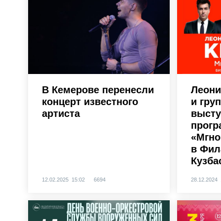
В Кемерове перенесли
Леони
концерт известного
и гру
артиста
высту
прогр
«Мгно
в Фил
Кузба
12.02.2025 15:02
6694
28.12.2024 