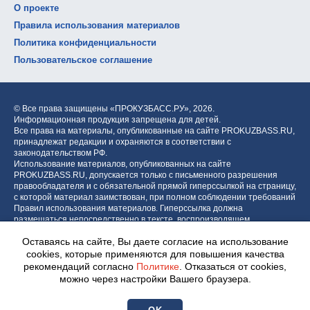
О проекте
Правила использования материалов
Политика конфиденциальности
Пользовательское соглашение
© Все права защищены «ПРОКУЗБАСС.РУ»,
2026.
Информационная продукция запрещена для детей.
Все права на материалы, опубликованные на сайте PROKUZBASS.RU,
принадлежат редакции и охраняются в соответствии с
законодательством РФ.
Использование материалов, опубликованных на сайте
PROKUZBASS.RU, допускается только с письменного разрешения
правообладателя и с обязательной прямой гиперссылкой на страницу,
с которой материал заимствован, при полном соблюдении требований
Правил использования материалов. Гиперссылка должна
размещаться непосредственно в тексте, воспроизводящем
оригинальный материал PROKUZBASS.RU, до или после цитируемого
Оставаясь на сайте, Вы даете согласие на использование
блока.
cookies, которые применяются для повышения качества
рекомендаций согласно
Политике
. Отказаться от cookies,
можно через настройки Вашего браузера.
Разработка портала: