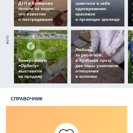
ДТП в Кемерове
заметили в небе
попало на видео:
одновременно
что известно
красивое
о пострадавших
и пугающее зрелище
ФОТО
Любовь
за решёткой:
Кемеровскую
в Кузбассе сразу
«Орбиту»
две пары узаконили
выставили
отношения
на продажу
в колонии
СПРАВОЧНИК