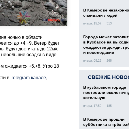
В Кемерове незаконн
спаивали людей
вчера, 15:57
313
Города может затопит
дня ночью в области
в Кузбассе на выход
еется до +4,+9. Ветер будет
ожидаются дожди, гр
ы будут достигать до 12м/с.
и похолодание
и небольшие осадки в виде
вчера, 08:23
268
м ожидается +6,+8. Утро 18
СВЕЖИЕ НОВО
сти в
Telegram-канале
,
В кузбасском городе
построили экологичн
котельную
вчера, 17:50
185
В Кемерове прошли
субботники в трёх ра