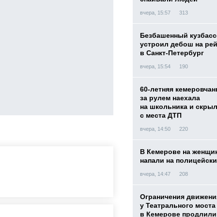
вчера, 15:57
313
Безбашенный кузбас
устроил дебош на ре
в Санкт-Петербург
вчера, 15:54
190
60-летняя кемеровчан
за рулем наехала
на школьника и скры
с места ДТП
вчера, 14:50
220
В Кемерове на женщи
напали на полицейск
вчера, 14:47
208
Ограничения движени
у Театрального моста
в Кемерове продлили