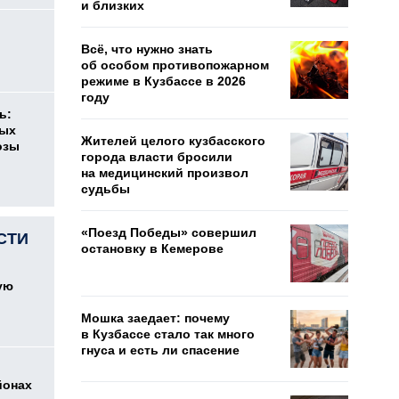
и близких
о
Всё, что нужно знать
об особом противопожарном
режиме в Кузбассе в 2026
году
ь:
ных
Жителей целого кузбасского
озы
города власти бросили
на медицинский произвол
судьбы
«Поезд Победы» совершил
СТИ
остановку в Кемерове
ую
Мошка заедает: почему
в Кузбассе стало так много
гнуса и есть ли спасение
йонах