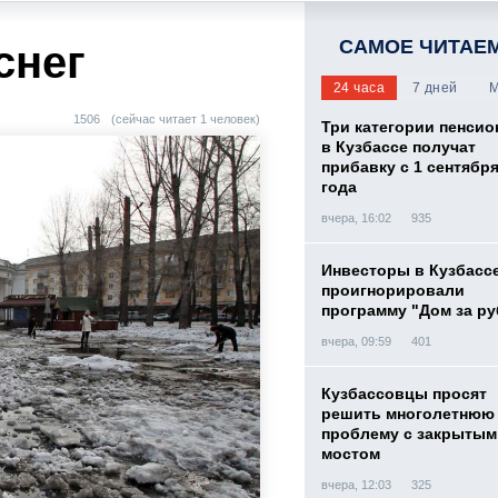
САМОЕ ЧИТАЕ
снег
24 часа
7 дней
М
1506
(сейчас читает 1 человек)
Три категории пенси
в Кузбассе получат
прибавку с 1 сентября
года
вчера, 16:02
935
Инвесторы в Кузбасс
проигнорировали
программу "Дом за р
вчера, 09:59
401
Кузбассовцы просят
решить многолетнюю
проблему с закрытым
мостом
вчера, 12:03
325