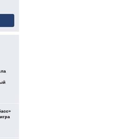
ила
ный
басс»
 игра