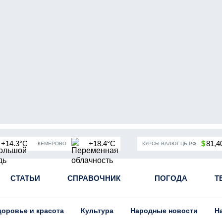
+14.3°C
+18.4°C
$
81,4
КЕМЕРОВО
КУРСЫ ВАЛЮТ ЦБ РФ
чная мобилизация в России
СТАТЬИ
СПРАВОЧНИК
Угольная промышленность Кузба
ПОГОДА
Т
доровье и красота
Культура
Народные новости
Н