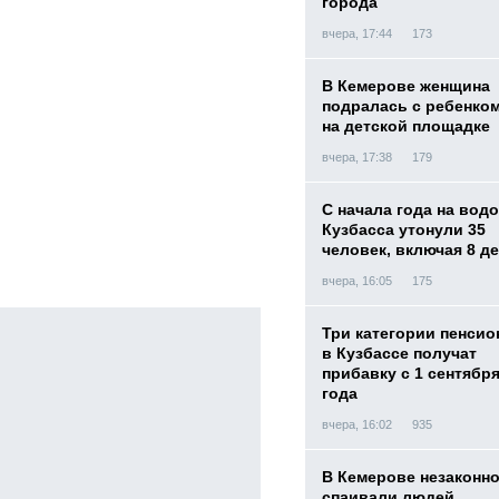
города
вчера, 17:44
173
В Кемерове женщина
подралась с ребенко
на детской площадке
вчера, 17:38
179
С начала года на вод
Кузбасса утонули 35
человек, включая 8 д
вчера, 16:05
175
Три категории пенси
в Кузбассе получат
прибавку с 1 сентября
года
вчера, 16:02
935
В Кемерове незаконн
спаивали людей