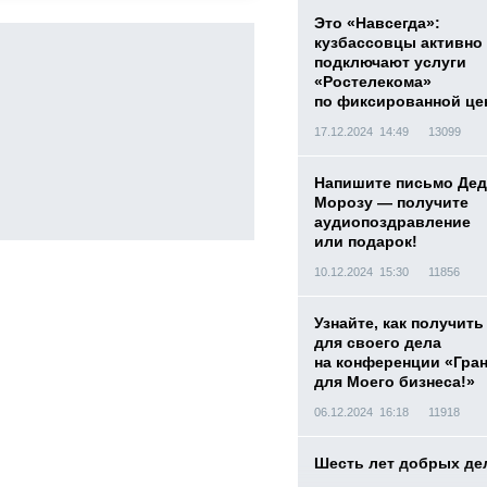
Это «Навсегда»:
кузбассовцы активно
подключают услуги
«Ростелекома»
по фиксированной це
17.12.2024 14:49
13099
Напишите письмо Дед
Морозу — получите
аудиопоздравление
или подарок!
10.12.2024 15:30
11856
Узнайте, как получить
для своего дела
на конференции «Гра
для Моего бизнеса!»
06.12.2024 16:18
11918
Шесть лет добрых де