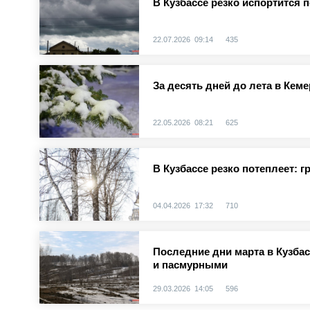
В Кузбассе резко испортится 
22.07.2026 09:14
435
За десять дней до лета в Кем
22.05.2026 08:21
625
В Кузбассе резко потеплеет: 
04.04.2026 17:32
710
Последние дни марта в Кузба
и пасмурными
29.03.2026 14:05
596