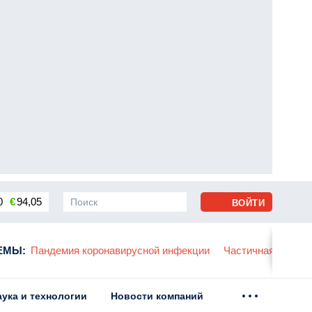
0
€
94,05
ВОЙТИ
сса
ЕМЫ
:
Пандемия коронавирусной инфекции
Частичная мобили
аука и технологии
Новости компаний