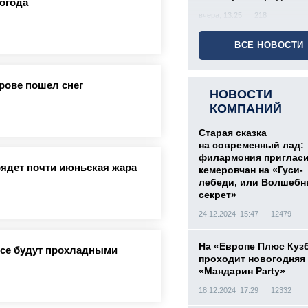
погода
вчера, 13:25
218
ВСЕ НОВОСТИ
ерове пошел снег
НОВОСТИ
КОМПАНИЙ
Старая сказка
на современный лад:
филармония приглас
грядет почти июньская жара
кемеровчан на «Гуси-
лебеди, или Волшеб
секрет»
24.12.2024 15:47
12479
На «Европе Плюс Куз
ссе будут прохладными
проходит новогодняя
«Мандарин Party»
18.12.2024 17:29
12332