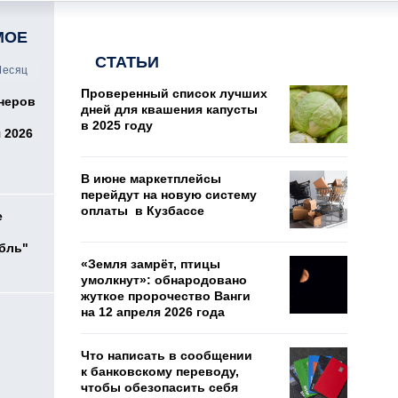
МОЕ
СТАТЬИ
есяц
Проверенный список лучших
онеров
дней для квашения капусты
в 2025 году
 2026
В июне маркетплейсы
перейдут на новую систему
оплаты в Кузбассе
е
убль"
«Земля замрёт, птицы
умолкнут»: обнародовано
жуткое пророчество Ванги
на 12 апреля 2026 года
Что написать в сообщении
к банковскому переводу,
чтобы обезопасить себя