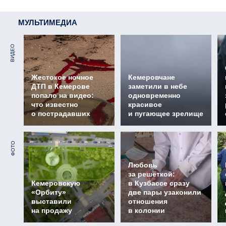
МУЛЬТИМЕДИА
ВИДЕО
Жестокое ночное
Кемеровчане
ДТП в Кемерове
заметили в небе
попало на видео:
одновременно
что известно
красивое
о пострадавших
и пугающее зрелище
ФОТО
Любовь
за решёткой:
Кемеровскую
в Кузбассе сразу
«Орбиту»
две пары узаконили
выставили
отношения
на продажу
в колонии