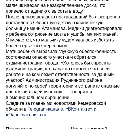
мальчик наехал на незакрепленные доски, что
привело к падению с высоты в воду.
После произошедшего пострадавший был экстренно
доставлен в Областную детскую клиническую
больницу имени Атаманова. Медики диагностировали
у ребенка сотрясение мозга и ушибы мягких тканей.
Отмечается, что мальчику чудом удалось избежать
более серьезных переломов.
Мать ребенка выразила глубокую обеспокоенность
состоянием опасного участка и обратился
к администрации города. «Хотелось бы спросить
у администрации, кто халатно относится к своей
работе и на ком лежит ответственность за данный
участок? Администрация Рудничного района,
погуляйте по своей территории и устраните опасные
для жизни людей участки», — говорится
в эмоциональном обращении.
Cледите за главными новостями Кемеровской
области в
Telegram-канале
,
«ВКонтакте»
и
«Одноклассниках»
.