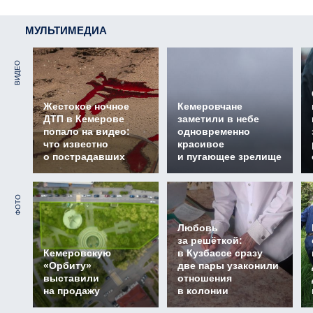
МУЛЬТИМЕДИА
ВИДЕО
Жестокое ночное
Кемеровчане
ДТП в Кемерове
заметили в небе
попало на видео:
одновременно
что известно
красивое
о пострадавших
и пугающее зрелище
ФОТО
Любовь
за решёткой:
Кемеровскую
в Кузбассе сразу
«Орбиту»
две пары узаконили
выставили
отношения
на продажу
в колонии