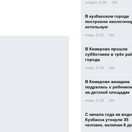
сегодня, 11:00
189
В кузбасском городе
построили экологичн
котельную
вчера, 17:50
333
В Кемерове прошли
субботники в трёх ра
города
вчера, 17:44
346
В Кемерове женщина
подралась с ребенко
на детской площадке
вчера, 17:38
334
С начала года на вод
Кузбасса утонули 35
человек, включая 8 д