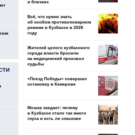
и близких
оют
Всё, что нужно знать
об особом противопожарном
режиме в Кузбассе в 2026
году
изни
Жителей целого кузбасского
города власти бросили
на медицинский произвол
судьбы
СТИ
«Поезд Победы» совершил
остановку в Кемерове
а
Мошка заедает: почему
в Кузбассе стало так много
гнуса и есть ли спасение