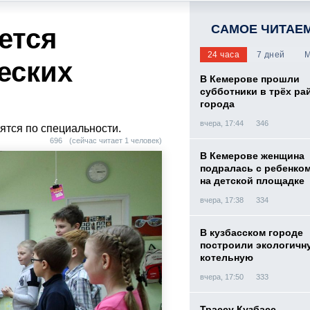
САМОЕ ЧИТАЕ
ется
24 часа
7 дней
М
еских
В Кемерове прошли
субботники в трёх ра
города
вчера, 17:44
346
ятся по специальности.
696
(сейчас читает 1 человек)
В Кемерове женщина
подралась с ребенко
на детской площадке
вчера, 17:38
334
В кузбасском городе
построили экологичн
котельную
вчера, 17:50
333
Трассу Кузбасс –