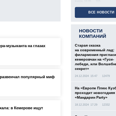
вчера, 16:05
315
ВСЕ НОВОСТИ
НОВОСТИ
КОМПАНИЙ
Старая сказка
ра-музыканта на глазах
на современный лад:
филармония приглас
кемеровчан на «Гуси-
лебеди, или Волшеб
секрет»
24.12.2024 15:47
12479
а развенчал популярный миф
На «Европе Плюс Куз
проходит новогодняя
«Мандарин Party»
18.12.2024 17:29
12332
ехала: в Кемерове ищут