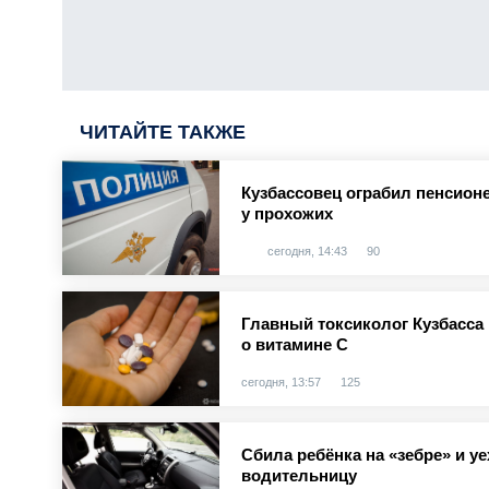
ЧИТАЙТЕ ТАКЖЕ
Кузбассовец ограбил пенсионе
у прохожих
сегодня, 14:43
90
Главный токсиколог Кузбасс
о витамине С
сегодня, 13:57
125
Сбила ребёнка на «зебре» и у
водительницу