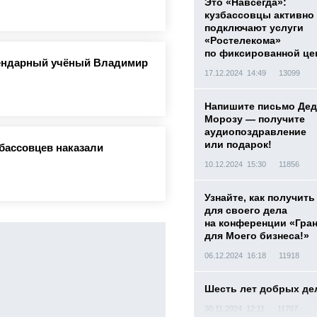
Это «Навсегда»:
кузбассовцы активно
подключают услуги
«Ростелекома»
по фиксированной це
гендарный учёный Владимир
17.12.2024 14:49
13099
Напишите письмо Дед
Морозу — получите
аудиопоздравление
или подарок!
бассовцев наказали
10.12.2024 15:30
11856
Узнайте, как получить
для своего дела
на конференции «Гра
для Моего бизнеса!»
06.12.2024 16:18
11918
Шесть лет добрых де
30.11.2024 12:11
11707