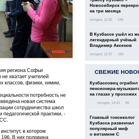
Новосибирск перекр
на три месяца
сегодня, 11:00
189
В Кузбассе ушёл из ж
легендарный учёный
Владимир Аксенов
сегодня, 12:37
160
ния региона Софьи
СВЕЖИЕ НОВО
я не хватает учителей
х классов, физики, химии,
Кузбассовец ограбил
пенсионера-музыкант
на глазах у прохожих
пециальности потребность не
 введена новая система
сегодня, 14:43
90
изации сотрудничества школ
 педагогической практики, -
Главный токсиколог
АСС.
Кузбасса развенчал
популярный миф
институт, в котором
о витамине С
 196. В них половина