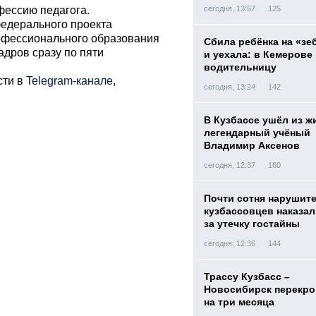
фессию педагога.
сегодня, 13:57
125
федерального проекта
рофессионального образования
Сбила ребёнка на «зе
адров сразу по пяти
и уехала: в Кемерове
водительницу
сти в
Telegram-канале
,
сегодня, 13:24
142
В Кузбассе ушёл из ж
легендарный учёный
Владимир Аксенов
сегодня, 12:37
160
Почти сотня нарушит
кузбассовцев наказа
за утечку гостайны
сегодня, 12:36
144
Трассу Кузбасс –
Новосибирск перекр
на три месяца