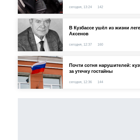
сегодня, 13:24
142
В Кузбассе ушёл из жизни ле
Аксенов
сегодня, 12:37
160
Почти сотня нарушителей: куз
за утечку гостайны
сегодня, 12:36
144