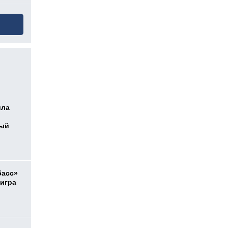
ила
ный
басс»
 игра