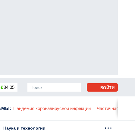
€
94,05
ВОЙТИ
сса
ЕМЫ
:
Пандемия коронавирусной инфекции
Частичная мобили
Наука и технологии