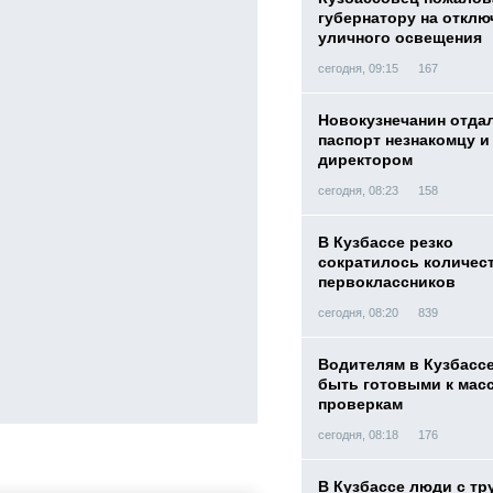
губернатору на отклю
уличного освещения
сегодня, 09:15
167
Новокузнечанин отда
паспорт незнакомцу и
директором
сегодня, 08:23
158
В Кузбассе резко
сократилось количес
первоклассников
сегодня, 08:20
839
Водителям в Кузбасс
быть готовыми к ма
проверкам
сегодня, 08:18
176
В Кузбассе люди с тр