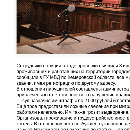
Сотрудники полиции в ходе проверки выявили 8 ин
проживавших и работавших на территории городско
сообщили в ГУ МВД по Кемеровской области, все м
здании, имея регистрацию по другому адресу.
В отношении нарушителей составлены администрат
привлечены к ответственности за нарушение прав
— суд назначил им штрафы по 2 000 рублей и поста
Ещё трое предоставили ложные сведения при мигра
работали нелегально. Им также грозит выдворение.
Организовал проживание и трудоустройство иностр
житель. В отношении него возбуждено уголовное д
на учёт. Максимальное наказание по статье — до п