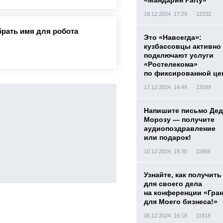
«Мандарин Party»
18.12.2024 17:29
12332
рать имя для робота
Это «Навсегда»:
кузбассовцы активно
подключают услуги
«Ростелекома»
по фиксированной це
17.12.2024 14:49
13099
Напишите письмо Дед
Морозу — получите
аудиопоздравление
или подарок!
10.12.2024 15:30
11856
Узнайте, как получить
для своего дела
на конференции «Гра
для Моего бизнеса!»
06.12.2024 16:18
11918