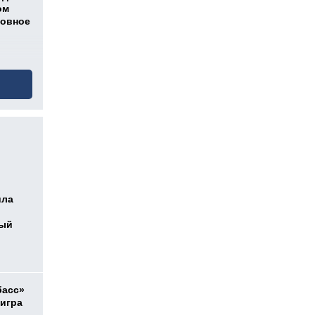
ом
ловное
ила
ный
басс»
 игра