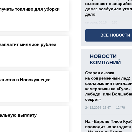
выживают в аварийн
лучать топливо для уборки
доме: возбудили уго
дело
сегодня, 08:16
170
ВСЕ НОВОСТИ
заплатит миллион рублей
НОВОСТИ
КОМПАНИЙ
Старая сказка
на современный лад:
ельства в Новокузнецке
филармония приглас
кемеровчан на «Гуси-
лебеди, или Волшеб
секрет»
24.12.2024 15:47
12479
мальную выплату
На «Европе Плюс Куз
проходит новогодняя