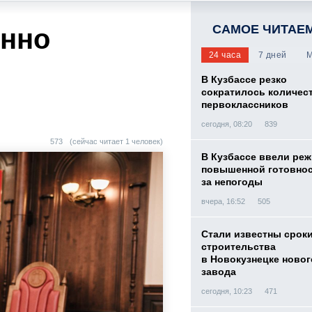
САМОЕ ЧИТАЕ
онно
24 часа
7 дней
М
В Кузбассе резко
сократилось количес
первоклассников
сегодня, 08:20
839
573
(сейчас читает 1 человек)
В Кузбассе ввели ре
повышенной готовнос
за непогоды
вчера, 16:52
505
Стали известны срок
строительства
в Новокузнецке новог
завода
сегодня, 10:23
471