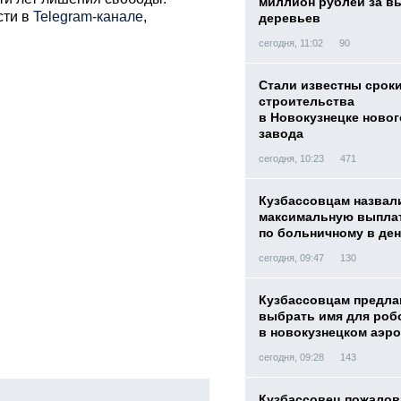
миллион рублей за в
сти в
Telegram-канале
,
деревьев
сегодня, 11:02
90
Стали известны срок
строительства
в Новокузнецке новог
завода
сегодня, 10:23
471
Кузбассовцам назвал
максимальную выпла
по больничному в де
сегодня, 09:47
130
Кузбассовцам предла
выбрать имя для роб
в новокузнецком аэр
сегодня, 09:28
143
Кузбассовец пожалов