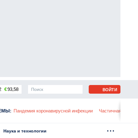
2
€
93,58
ВОЙТИ
сса
ЕМЫ
:
Пандемия коронавирусной инфекции
Частичная мобили
Наука и технологии