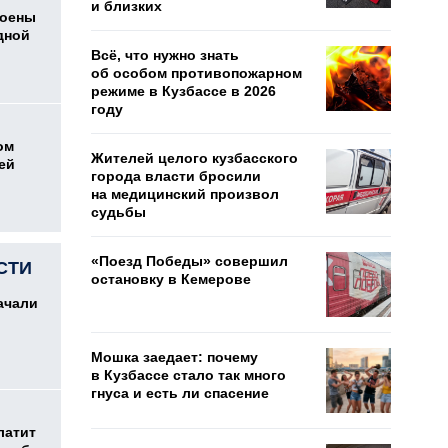
и близких
коены
дной
Всё, что нужно знать
об особом противопожарном
режиме в Кузбассе в 2026
году
ом
Жителей целого кузбасского
ей
города власти бросили
на медицинский произвол
судьбы
«Поезд Победы» совершил
СТИ
остановку в Кемерове
ачали
Мошка заедает: почему
в Кузбассе стало так много
гнуса и есть ли спасение
латит