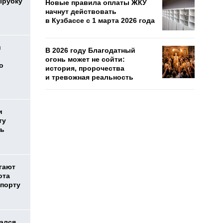
ырубку
Новые правила оплаты ЖКУ
начнут действовать
в Кузбассе с 1 марта 2026 года
и
В 2026 году Благодатный
огонь может не сойти:
о
история, пророчества
и тревожная реальность
и
ту
нь
гают
ота
опорту
ался