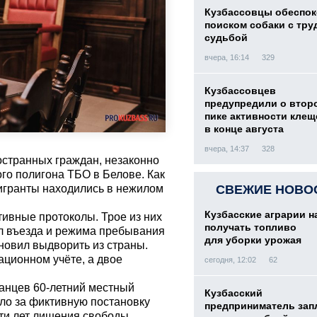
Кузбассовцы обеспо
поиском собаки с тру
судьбой
вчера, 16:14
329
Кузбассовцев
предупредили о втор
пике активности клещ
в конце августа
вчера, 14:37
328
остранных граждан, незаконно
го полигона ТБО в Белове. Как
игранты находились в нежилом
СВЕЖИЕ НОВО
Кузбасские аграрии н
ивные протоколы. Трое из них
получать топливо
ил въезда и режима пребывания
для уборки урожая
новил выдворить из страны.
ционном учёте, а двое
сегодня, 12:02
62
анцев 60-летний местный
Кузбасский
ело за фиктивную постановку
предприниматель зап
яти лет лишения свободы.