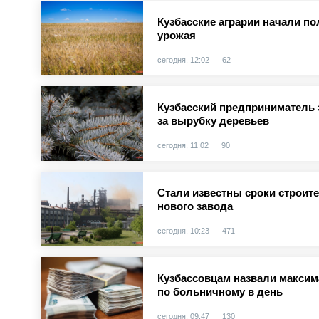
Кузбасские аграрии начали по
урожая
сегодня, 12:02
62
Кузбасский предприниматель 
за вырубку деревьев
сегодня, 11:02
90
Стали известны сроки строит
нового завода
сегодня, 10:23
471
Кузбассовцам назвали макси
по больничному в день
сегодня, 09:47
130