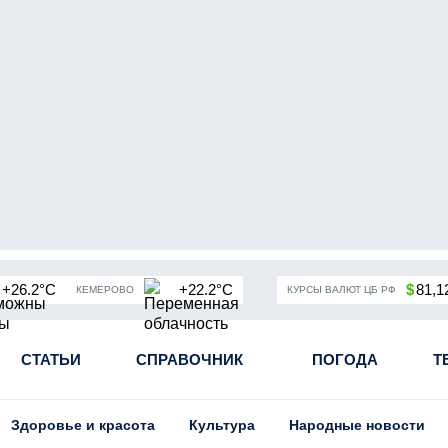
+26.2°C
+22.2°C
$
81,1
КЕМЕРОВО
КУРСЫ ВАЛЮТ ЦБ РФ
чная мобилизация в России
СТАТЬИ
СПРАВОЧНИК
Угольная промышленность Кузба
ПОГОДА
Т
Здоровье и красота
Культура
Народные новости