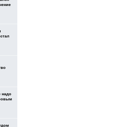
чение
л
 стал
тво
е надо
ссовым
удом