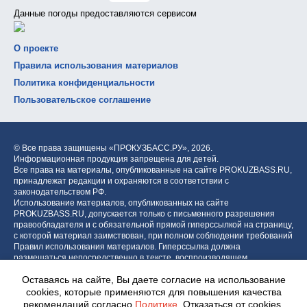
Данные погоды предоставляются сервисом
О проекте
Правила использования материалов
Политика конфиденциальности
Пользовательское соглашение
© Все права защищены «ПРОКУЗБАСС.РУ»,
2026.
Информационная продукция запрещена для детей.
Все права на материалы, опубликованные на сайте PROKUZBASS.RU,
принадлежат редакции и охраняются в соответствии с
законодательством РФ.
Использование материалов, опубликованных на сайте
PROKUZBASS.RU, допускается только с письменного разрешения
правообладателя и с обязательной прямой гиперссылкой на страницу,
с которой материал заимствован, при полном соблюдении требований
Правил использования материалов. Гиперссылка должна
размещаться непосредственно в тексте, воспроизводящем
оригинальный материал PROKUZBASS.RU, до или после цитируемого
Оставаясь на сайте, Вы даете согласие на использование
блока.
cookies, которые применяются для повышения качества
рекомендаций согласно
Политике
. Отказаться от cookies,