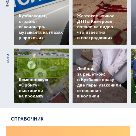
ВИДЕО
Кузбассовец
Жестокое ночное
ограбил
ДТП в Кемерове
пенсионера-
попало на видео:
музыканта на глазах
что известно
у прохожих
о пострадавших
ФОТО
Любовь
за решёткой:
Кемеровскую
в Кузбассе сразу
«Орбиту»
две пары узаконили
выставили
отношения
на продажу
в колонии
СПРАВОЧНИК