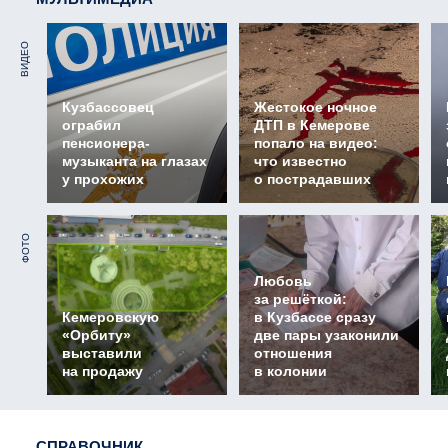
ВИДЕО
Кузбассовец
Жестокое ночное
ограбил
ДТП в Кемерове
пенсионера-
попало на видео:
музыканта на глазах
что известно
у прохожих
о пострадавших
ФОТО
Любовь
за решёткой:
Кемеровскую
в Кузбассе сразу
«Орбиту»
две пары узаконили
выставили
отношения
на продажу
в колонии
СПРАВОЧНИК