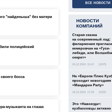
ВСЕ НОВОСТИ
го "найденыша" без матери
НОВОСТИ
КОМПАНИЙ
Старая сказка
на современный лад:
филармония приглас
збили полицейский
кемеровчан на «Гуси-
лебеди, или Волшеб
секрет»
24.12.2024 15:47
12479
На «Европе Плюс Куз
 своего босса
проходит новогодняя
«Мандарин Party»
18.12.2024 17:29
12332
Это «Навсегда»:
ра-музыканта на глазах
кузбассовцы активно