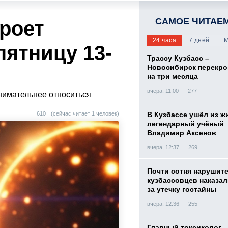
САМОЕ ЧИТАЕ
кроет
24 часа
7 дней
М
пятницу 13-
Трассу Кузбасс –
Новосибирск перекр
на три месяца
вчера, 11:00
277
нимательнее относиться
610
(сейчас читает 1 человек)
В Кузбассе ушёл из ж
легендарный учёный
Владимир Аксенов
вчера, 12:37
269
Почти сотня нарушит
кузбассовцев наказа
за утечку гостайны
вчера, 12:36
255
Главный токсиколог