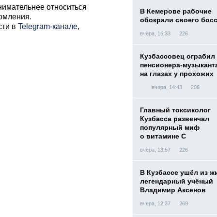
нимательнее относиться
В Кемерове рабочие
томления.
обокрали своего бос
сти в
Telegram-канале
,
вчера, 16:33
226
Кузбассовец ограбил
пенсионера-музыкант
на глазах у прохожих
вчера, 14:43
206
Главный токсиколог
Кузбасса развенчал
популярный миф
о витамине С
вчера, 13:57
226
В Кузбассе ушёл из ж
легендарный учёный
Владимир Аксенов
вчера, 12:37
269