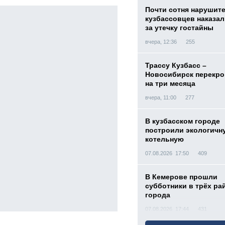
Почти сотня нарушит
кузбассовцев наказа
за утечку гостайны
вчера, 12:36
255
Трассу Кузбасс –
Новосибирск перекр
на три месяца
вчера, 11:00
277
В кузбасском городе
построили экологичн
котельную
07.08.2026 17:50
409
В Кемерове прошли
субботники в трёх ра
города
07.08.2026 17:44
431