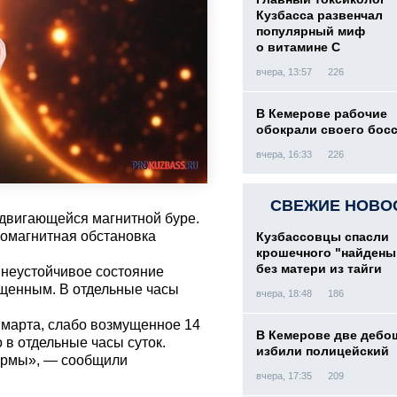
Кузбасса развенчал
популярный миф
о витамине С
вчера, 13:57
226
В Кемерове рабочие
обокрали своего бос
вчера, 16:33
226
СВЕЖИЕ НОВО
двигающейся магнитной буре.
еомагнитная обстановка
Кузбассовцы спасли
крошечного "найден
без матери из тайги
 неустойчивое состояние
ущенным. В отдельные часы
вчера, 18:48
186
 марта, слабо возмущенное 14
В Кемерове две дебо
в отдельные часы суток.
избили полицейский
ормы», — сообщили
вчера, 17:35
209