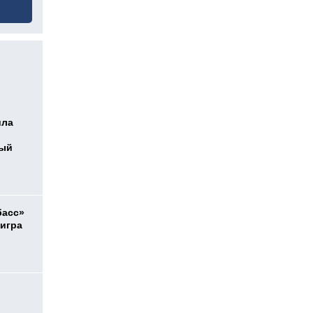
ила
ный
басс»
 игра