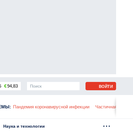
6
€
94,83
ВОЙТИ
сса
ЕМЫ
:
Пандемия коронавирусной инфекции
Частичная мобили
Наука и технологии