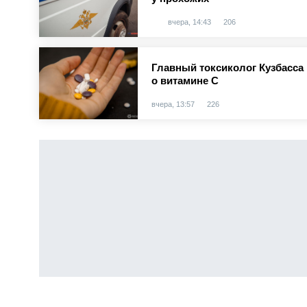
вчера, 14:43
206
Главный токсиколог Кузбасс
о витамине С
вчера, 13:57
226