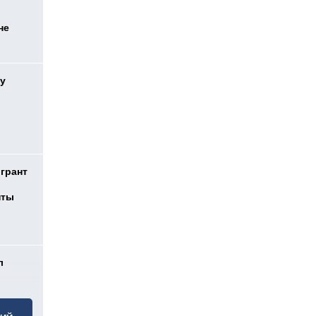
не
у
 грант
нты
л