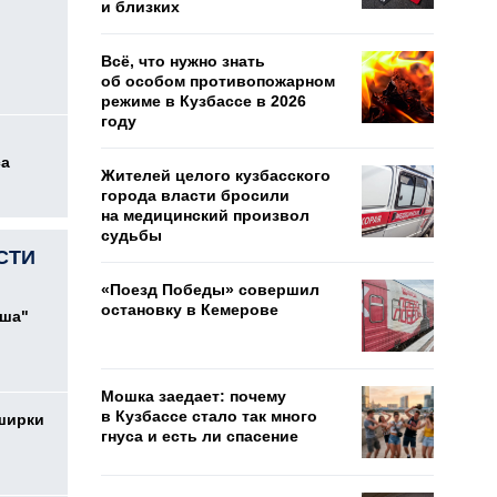
и близких
Всё, что нужно знать
об особом противопожарном
режиме в Кузбассе в 2026
году
са
Жителей целого кузбасского
города власти бросили
на медицинский произвол
судьбы
СТИ
«Поезд Победы» совершил
остановку в Кемерове
ыша"
Мошка заедает: почему
в Кузбассе стало так много
ширки
гнуса и есть ли спасение