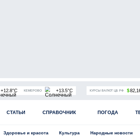
+12.8°C
+13.5°C
$
82,1
КЕМЕРОВО
КУРСЫ ВАЛЮТ ЦБ РФ
чная мобилизация в России
СТАТЬИ
СПРАВОЧНИК
Угольная промышленность Кузба
ПОГОДА
Т
Здоровье и красота
Культура
Народные новости