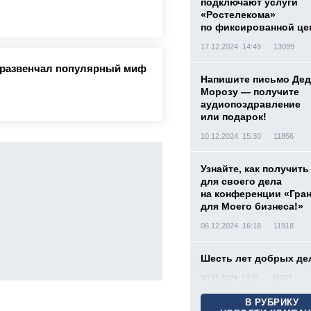
подключают услуги
«Ростелекома»
по фиксированной це
17.12.2024 14:49
13099
а развенчал популярный миф
Напишите письмо Дед
Морозу — получите
аудиопоздравление
или подарок!
10.12.2024 15:30
11856
Узнайте, как получить
для своего дела
на конференции «Гра
для Моего бизнеса!»
06.12.2024 16:18
11918
Шесть лет добрых де
30.11.2024 12:11
11707
В РУБРИКУ