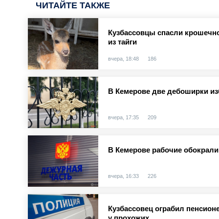
ЧИТАЙТЕ ТАКЖЕ
Кузбассовцы спасли крошечно
из тайги
вчера, 18:48
186
В Кемерове две дебоширки и
вчера, 17:35
209
В Кемерове рабочие обокрали
вчера, 16:33
226
Кузбассовец ограбил пенсионе
у прохожих