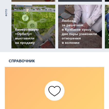
ФОТО
Любовь
за решёткой:
Кемеровскую
в Кузбассе сразу
«Орбиту»
две пары узаконили
выставили
отношения
на продажу
в колонии
СПРАВОЧНИК