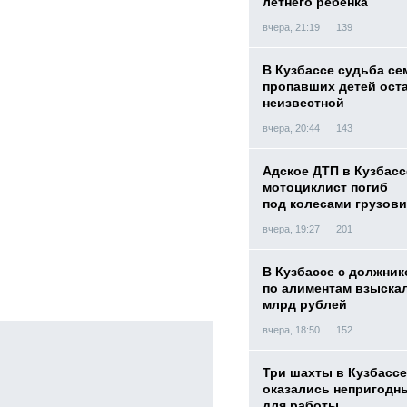
летнего ребенка
вчера, 21:19
139
В Кузбассе судьба с
пропавших детей ост
неизвестной
вчера, 20:44
143
Адское ДТП в Кузбасс
мотоциклист погиб
под колесами грузови
вчера, 19:27
201
В Кузбассе с должник
по алиментам взыскал
млрд рублей
вчера, 18:50
152
Три шахты в Кузбассе
оказались непригодн
для работы