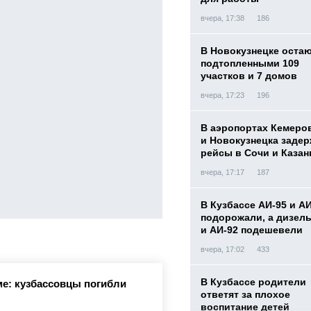
вчера, 17:38
186
В Новокузнецке оста
подтопленными 109
участков и 7 домов
вчера, 17:23
196
В аэропортах Кемеро
и Новокузнецка заде
рейсы в Сочи и Казан
вчера, 17:17
187
В Кузбассе АИ-95 и А
подорожали, а дизел
и АИ-92 подешевели
вчера, 17:02
433
В Кузбассе родители
е: кузбассовцы погибли
ответят за плохое
воспитание детей