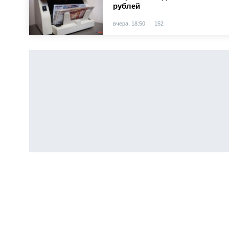
рублей
вчера, 18:50
152