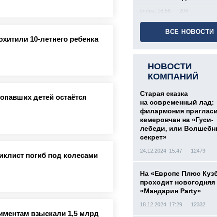
вчера, 16:56
204
ВСЕ НОВОСТИ
охитили 10-летнего ребенка
НОВОСТИ
КОМПАНИЙ
Старая сказка
ропавших детей остаётся
на современный лад:
филармония приглас
кемеровчан на «Гуси-
лебеди, или Волшеб
секрет»
24.12.2024 15:47
12479
иклист погиб под колесами
На «Европе Плюс Куз
проходит новогодняя
«Мандарин Party»
18.12.2024 17:29
12332
лиментам взыскали 1,5 млрд