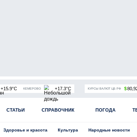
+15.9°C
+17.3°C
$
80,9
КЕМЕРОВО
КУРСЫ ВАЛЮТ ЦБ РФ
чная мобилизация в России
СТАТЬИ
СПРАВОЧНИК
Угольная промышленность Кузба
ПОГОДА
Т
Здоровье и красота
Культура
Народные новости