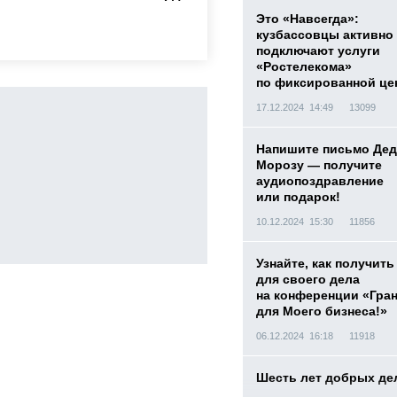
Это «Навсегда»:
кузбассовцы активно
подключают услуги
«Ростелекома»
по фиксированной це
17.12.2024 14:49
13099
Напишите письмо Дед
Морозу — получите
аудиопоздравление
или подарок!
10.12.2024 15:30
11856
Узнайте, как получить
для своего дела
на конференции «Гра
для Моего бизнеса!»
06.12.2024 16:18
11918
Шесть лет добрых де