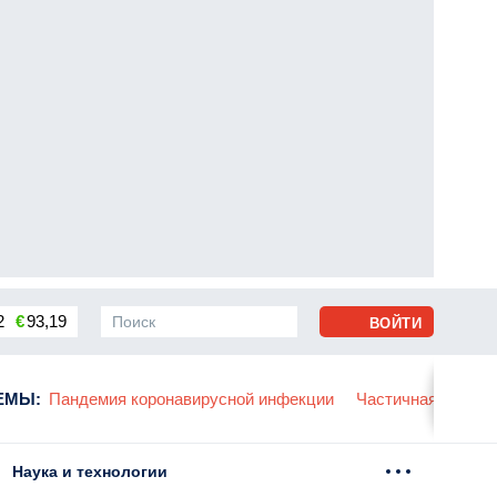
2
€
93,19
ВОЙТИ
сса
ЕМЫ
:
Пандемия коронавирусной инфекции
Частичная мобили
Наука и технологии