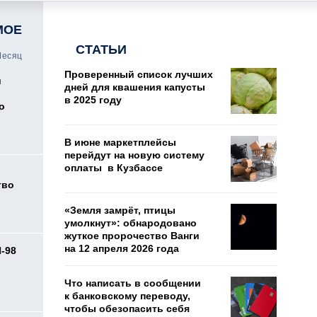
МОЕ
СТАТЬИ
есяц
Проверенный список лучших
и
дней для квашения капусты
в 2025 году
о
В июне маркетплейсы
перейдут на новую систему
оплаты в Кузбассе
тво
«Земля замрёт, птицы
умолкнут»: обнародовано
жуткое пророчество Ванги
на 12 апреля 2026 года
И-98
ь
Что написать в сообщении
к банковскому переводу,
чтобы обезопасить себя