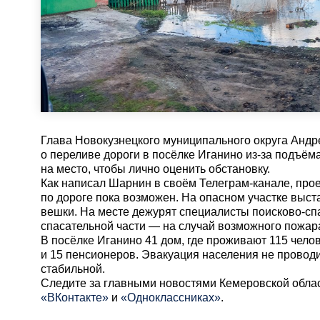
Глава Новокузнецкого муниципального округа Анд
о переливе дороги в посёлке Иганино из-за подъёма
на место, чтобы лично оценить обстановку.
Как написал Шарнин в своём Телеграм-канале, прое
по дороге пока возможен. На опасном участке выс
вешки. На месте дежурят специалисты поисково-сп
спасательной части — на случай возможного пожар
В посёлке Иганино 41 дом, где проживают 115 челов
и 15 пенсионеров. Эвакуация населения не проводи
стабильной.
Cледите за главными новостями Кемеровской обла
«ВКонтакте»
и
«Одноклассниках»
.