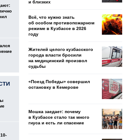
и близких
дают:
лично
рил
Всё, что нужно знать
об особом противопожарном
режиме в Кузбассе в 2026
году
ался
Жителей целого кузбасского
чение
города власти бросили
на медицинский произвол
судьбы
«Поезд Победы» совершил
СТИ
остановку в Кемерове
цы
ме
Мошка заедает: почему
в Кузбассе стало так много
гнуса и есть ли спасение
10-