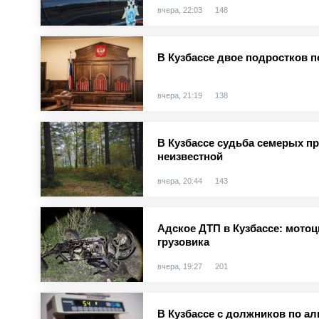
вчера, 22:03
148
В Кузбассе двое подростков п
вчера, 21:19
138
В Кузбассе судьба семерых п
неизвестной
вчера, 20:44
143
Адское ДТП в Кузбассе: мотоц
грузовика
вчера, 19:27
201
В Кузбассе с должников по а