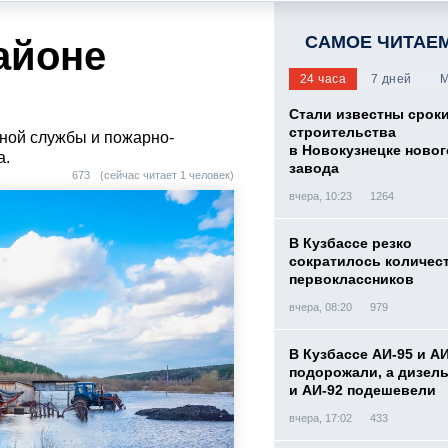
САМОЕ ЧИТАЕ
айоне
24 часа
7 дней
М
Стали известны срок
строительства
ной службы и пожарно-
в Новокузнецке новог
а.
завода
673
(сейчас читает 1 человек)
вчера, 10:23
1264
В Кузбассе резко
сократилось количес
первоклассников
вчера, 08:20
979
В Кузбассе АИ-95 и А
подорожали, а дизел
и АИ-92 подешевели
вчера, 17:02
433