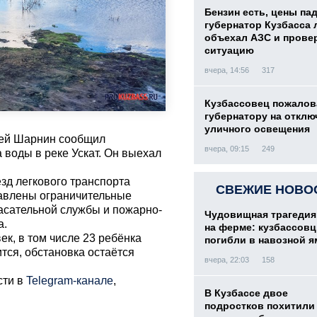
Бензин есть, цены па
губернатор Кузбасса 
объехал АЗС и прове
ситуацию
вчера, 14:56
317
Кузбассовец пожалов
губернатору на отклю
уличного освещения
рей Шарнин сообщил
вчера, 09:15
249
 воды в реке Ускат. Он выехал
зд легкового транспорта
СВЕЖИЕ НОВО
тавлены ограничительные
асательной службы и пожарно-
Чудовищная трагедия
а.
на ферме: кузбассов
ек, в том числе 23 ребёнка
погибли в навозной я
тся, обстановка остаётся
вчера, 22:03
158
сти в
Telegram-канале
,
В Кузбассе двое
подростков похитили 