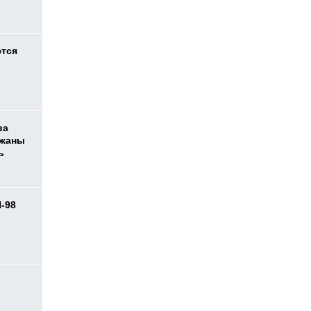
ются
ва
ржаны
ь
И-98
ь