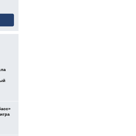
ила
ный
басс»
 игра