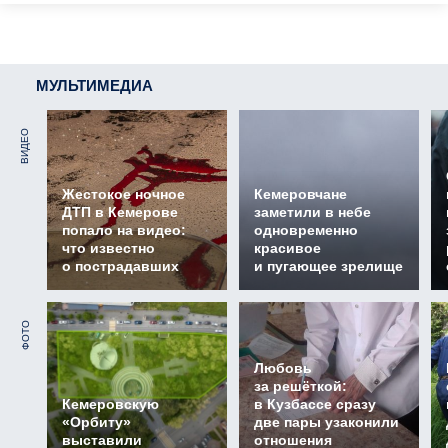
МУЛЬТИМЕДИА
ВИДЕО
Жестокое ночное
Кемеровчане
ДТП в Кемерове
заметили в небе
попало на видео:
одновременно
что известно
красивое
о пострадавших
и пугающее зрелище
ФОТО
Любовь
за решёткой:
Кемеровскую
в Кузбассе сразу
«Орбиту»
две пары узаконили
выставили
отношения