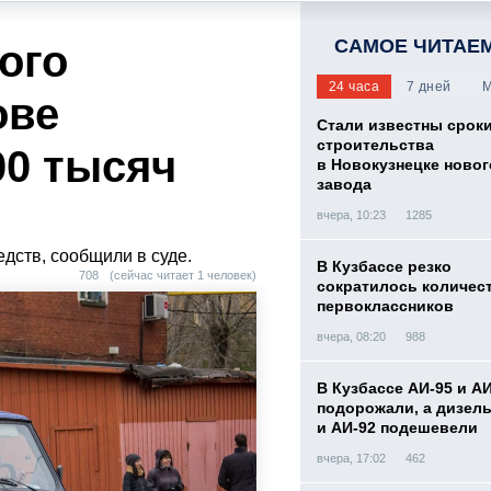
САМОЕ ЧИТАЕ
ого
24 часа
7 дней
М
ове
Стали известны срок
строительства
00 тысяч
в Новокузнецке новог
завода
вчера, 10:23
1285
дств, сообщили в суде.
В Кузбассе резко
708
(сейчас читает 1 человек)
сократилось количес
первоклассников
вчера, 08:20
988
В Кузбассе АИ-95 и А
подорожали, а дизел
и АИ-92 подешевели
вчера, 17:02
462