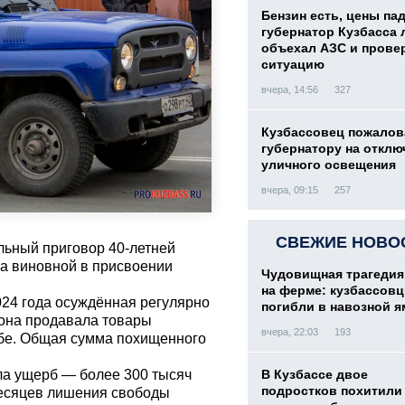
Бензин есть, цены па
губернатор Кузбасса 
объехал АЗС и прове
ситуацию
вчера, 14:56
327
Кузбассовец пожалов
губернатору на отклю
уличного освещения
вчера, 09:15
257
СВЕЖИЕ НОВО
льный приговор 40-летней
на виновной в присвоении
Чудовищная трагедия
на ферме: кузбассов
2024 года осуждённая регулярно
погибли в навозной я
, она продавала товары
вчера, 22:03
193
ебе. Общая сумма похищенного
ла ущерб — более 300 тысяч
В Кузбассе двое
подростков похитили 
 месяцев лишения свободы