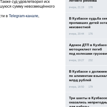
летнего ребенка
 Также суд удовлетворил иск
авшуюся сумму невозмещённого
вчера, 21:19
178
сти в
Telegram-канале
,
В Кузбассе судьба с
пропавших детей ост
неизвестной
вчера, 20:44
176
Адское ДТП в Кузбасс
мотоциклист погиб
под колесами грузови
вчера, 19:27
232
В Кузбассе с должник
по алиментам взыскал
млрд рублей
вчера, 18:50
179
Три шахты в Кузбассе
оказались непригодн
для работы