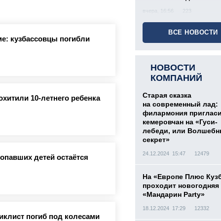
вчера, 16:56
223
ВСЕ НОВОСТИ
е: кузбассовцы погибли
НОВОСТИ
КОМПАНИЙ
Старая сказка
охитили 10-летнего ребенка
на современный лад:
филармония приглас
кемеровчан на «Гуси-
лебеди, или Волшеб
секрет»
24.12.2024 15:47
12479
ропавших детей остаётся
На «Европе Плюс Куз
проходит новогодняя
«Мандарин Party»
18.12.2024 17:29
12332
иклист погиб под колесами