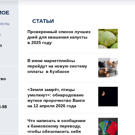
МОЕ
СТАТЬИ
есяц
Проверенный список лучших
и
дней для квашения капусты
в 2025 году
о
В июне маркетплейсы
перейдут на новую систему
оплаты в Кузбассе
тво
«Земля замрёт, птицы
умолкнут»: обнародовано
жуткое пророчество Ванги
на 12 апреля 2026 года
И-98
ь
Что написать в сообщении
к банковскому переводу,
чтобы обезопасить себя