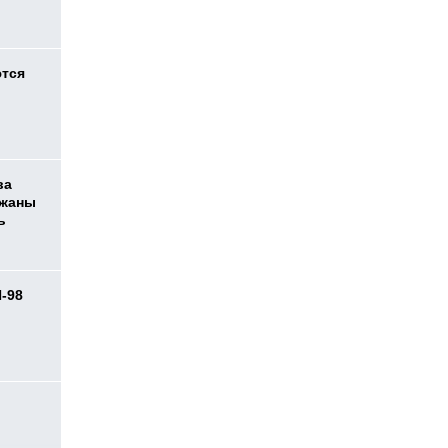
ются
ва
ржаны
ь
И-98
ь