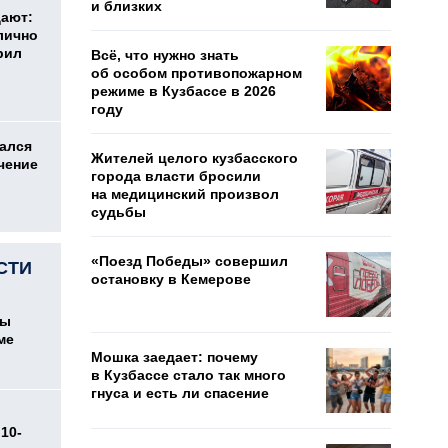
и близких
дают:
лично
рил
Всё, что нужно знать
об особом противопожарном
режиме в Кузбассе в 2026
году
ался
Жителей целого кузбасского
чение
города власти бросили
на медицинский произвол
судьбы
«Поезд Победы» совершил
СТИ
остановку в Кемерове
цы
ме
Мошка заедает: почему
в Кузбассе стало так много
гнуса и есть ли спасение
10-