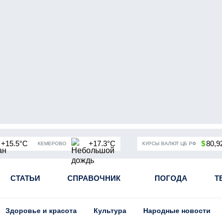
+15.5°C
+17.3°C
$
80,9
КЕМЕРОВО
КУРСЫ ВАЛЮТ ЦБ РФ
чная мобилизация в России
СТАТЬИ
СПРАВОЧНИК
Угольная промышленность Кузба
ПОГОДА
Т
Здоровье и красота
Культура
Народные новости