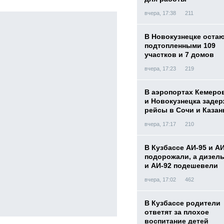
вчера, 17:38
211
В Новокузнецке оста
подтопленными 109
участков и 7 домов
вчера, 17:23
219
В аэропортах Кемеро
и Новокузнецка заде
рейсы в Сочи и Казан
вчера, 17:17
210
В Кузбассе АИ-95 и А
подорожали, а дизел
и АИ-92 подешевели
вчера, 17:02
462
В Кузбассе родители
ответят за плохое
воспитание детей