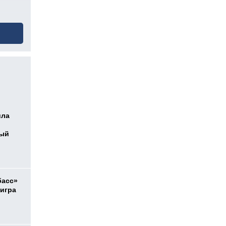
ила
ный
басс»
 игра