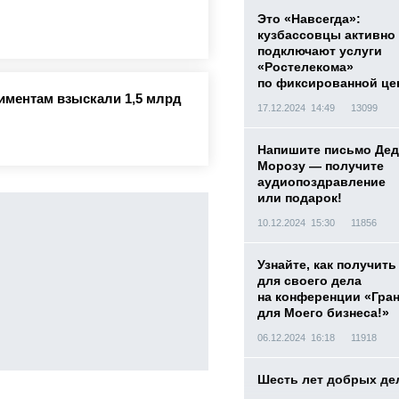
Это «Навсегда»:
кузбассовцы активно
подключают услуги
«Ростелекома»
по фиксированной це
лиментам взыскали 1,5 млрд
17.12.2024 14:49
13099
Напишите письмо Дед
Морозу — получите
аудиопоздравление
или подарок!
10.12.2024 15:30
11856
Узнайте, как получить
для своего дела
на конференции «Гра
для Моего бизнеса!»
06.12.2024 16:18
11918
Шесть лет добрых де