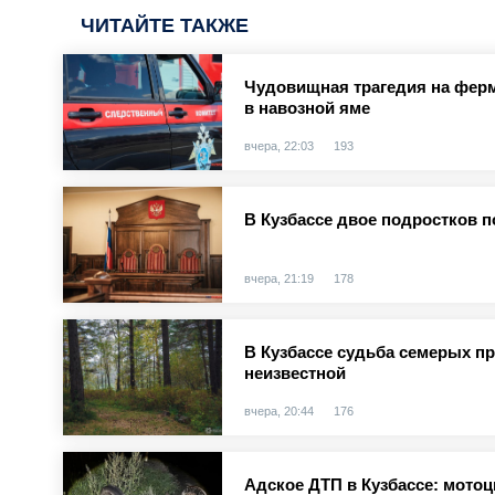
ЧИТАЙТЕ ТАКЖЕ
Чудовищная трагедия на ферм
в навозной яме
вчера, 22:03
193
В Кузбассе двое подростков п
вчера, 21:19
178
В Кузбассе судьба семерых п
неизвестной
вчера, 20:44
176
Адское ДТП в Кузбассе: мотоц