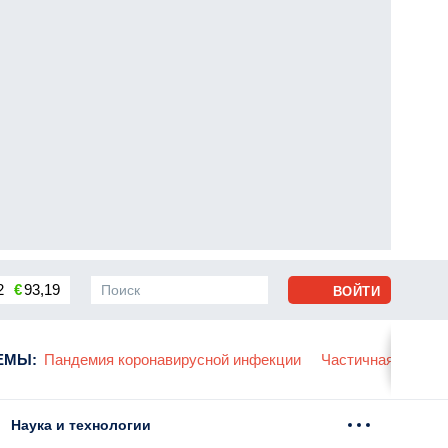
2
€
93,19
ВОЙТИ
сса
ЕМЫ
:
Пандемия коронавирусной инфекции
Частичная мобили
Наука и технологии