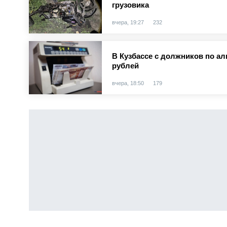
грузовика
вчера, 19:27
232
В Кузбассе с должников по а
рублей
вчера, 18:50
179