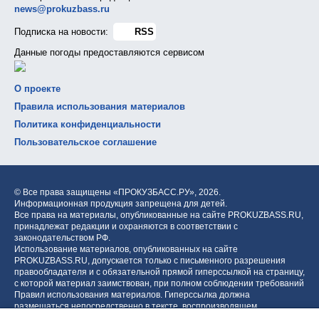
news@prokuzbass.ru
Подписка на новости:
RSS
Данные погоды предоставляются сервисом
О проекте
Правила использования материалов
Политика конфиденциальности
Пользовательское соглашение
© Все права защищены «ПРОКУЗБАСС.РУ»,
2026.
Информационная продукция запрещена для детей.
Все права на материалы, опубликованные на сайте PROKUZBASS.RU,
принадлежат редакции и охраняются в соответствии с
законодательством РФ.
Использование материалов, опубликованных на сайте
PROKUZBASS.RU, допускается только с письменного разрешения
правообладателя и с обязательной прямой гиперссылкой на страницу,
с которой материал заимствован, при полном соблюдении требований
Правил использования материалов. Гиперссылка должна
размещаться непосредственно в тексте, воспроизводящем
оригинальный материал PROKUZBASS.RU, до или после цитируемого