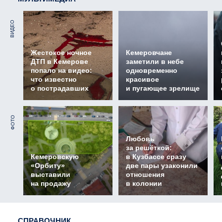
ВИДЕО
Жестокое ночное
Кемеровчане
ДТП в Кемерове
заметили в небе
попало на видео:
одновременно
что известно
красивое
о пострадавших
и пугающее зрелище
ФОТО
Любовь
за решёткой:
Кемеровскую
в Кузбассе сразу
«Орбиту»
две пары узаконили
выставили
отношения
на продажу
в колонии
СПРАВОЧНИК