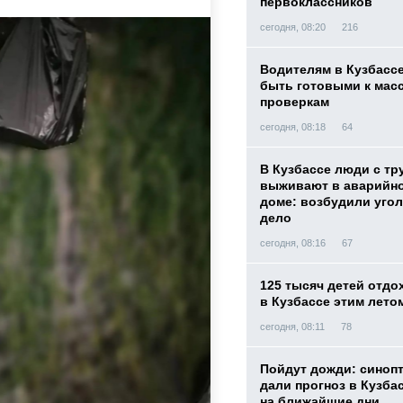
первоклассников
сегодня, 08:20
216
Водителям в Кузбасс
быть готовыми к ма
проверкам
сегодня, 08:18
64
В Кузбассе люди с тр
выживают в аварийн
доме: возбудили уго
дело
сегодня, 08:16
67
125 тысяч детей отдо
в Кузбассе этим лет
сегодня, 08:11
78
Пойдут дожди: синоп
дали прогноз в Кузба
на ближайшие дни