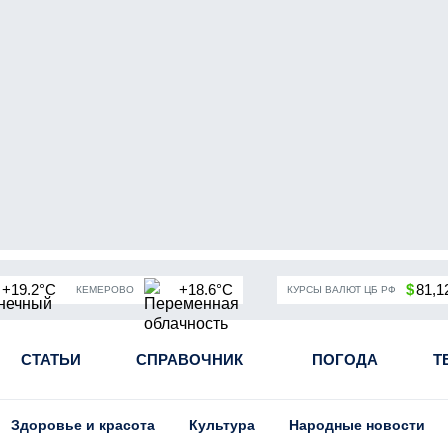
+19.2°C
+18.6°C
$
81,1
КЕМЕРОВО
КУРСЫ ВАЛЮТ ЦБ РФ
чная мобилизация в России
СТАТЬИ
СПРАВОЧНИК
Угольная промышленность Кузба
ПОГОДА
Т
Здоровье и красота
Культура
Народные новости