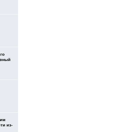
ого
овный
жим
ти из-