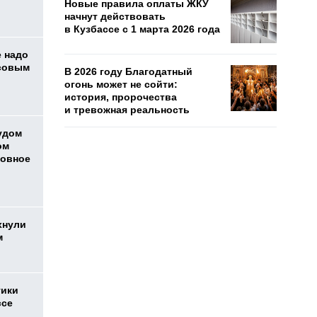
Новые правила оплаты ЖКУ
начнут действовать
в Кузбассе с 1 марта 2026 года
е надо
ссовым
В 2026 году Благодатный
огонь может не сойти:
история, пророчества
и тревожная реальность
удом
ом
ловное
хнули
ом
тики
ссе