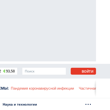
2
€
93,58
ВОЙТИ
сса
ЕМЫ
:
Пандемия коронавирусной инфекции
Частичная мобили
Наука и технологии