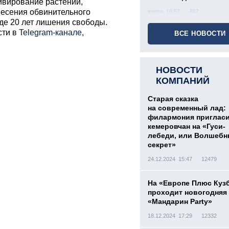
тивирование растений,
несения обвинительного
вчера, 16:52
482
де 20 лет лишения свободы.
сти в
Telegram-канале
,
ВСЕ НОВОСТИ
НОВОСТИ
КОМПАНИЙ
Старая сказка
на современный лад:
филармония приглас
кемеровчан на «Гуси-
лебеди, или Волшеб
секрет»
24.12.2024 15:47
12479
На «Европе Плюс Куз
проходит новогодняя
«Мандарин Party»
18.12.2024 17:29
12332