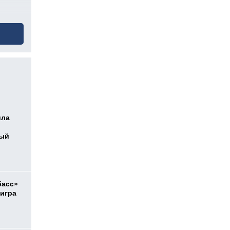
ила
ный
басс»
 игра