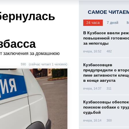
САМОЕ ЧИТАЕ
бернулась
24 часа
7 дней
М
В Кузбассе ввели ре
повышенной готовнос
збасса
за непогоды
вчера, 16:52
482
ет заключения за домашнюю
590
(сейчас читает 1 человек)
Кузбассовцев
предупредили о втор
пике активности клещ
в конце августа
вчера, 14:37
311
Кузбассовцы обеспо
поиском собаки с тру
судьбой
вчера, 16:14
300