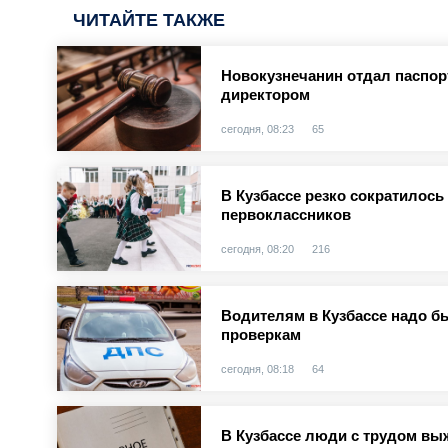
ЧИТАЙТЕ ТАКЖЕ
Новокузнечанин отдал паспорт
директором
сегодня, 08:23
65
В Кузбассе резко сократилось
первоклассников
сегодня, 08:20
216
Водителям в Кузбассе надо б
проверкам
сегодня, 08:18
64
В Кузбассе люди с трудом вы