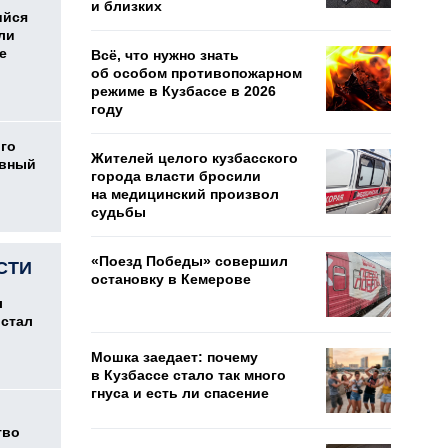
и близких
ийся
ли
е
Всё, что нужно знать
об особом противопожарном
режиме в Кузбассе в 2026
году
ого
Жителей целого кузбасского
овный
города власти бросили
на медицинский произвол
судьбы
«Поезд Победы» совершил
СТИ
остановку в Кемерове
л
 стал
Мошка заедает: почему
в Кузбассе стало так много
гнуса и есть ли спасение
тво