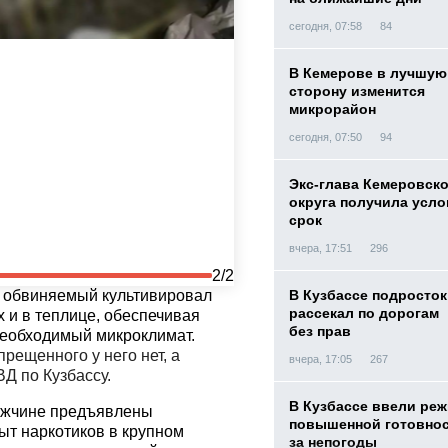
сегодня, 07:58
84
В Кемерове в лучшую
сторону изменится
микрорайон
сегодня, 07:50
94
Экс-глава Кемеровск
округа получила усл
срок
вчера, 17:51
296
2/2
о обвиняемый культивировал
В Кузбассе подросток
рассекал по дорогам
х и в теплице, обеспечивая
без прав
необходимый микроклимат.
прещенного у него нет, а
вчера, 17:05
267
ВД по Кузбассу.
В Кузбассе ввели ре
Мужчине предъявлены
повышенной готовнос
ыт наркотиков в крупном
за непогоды