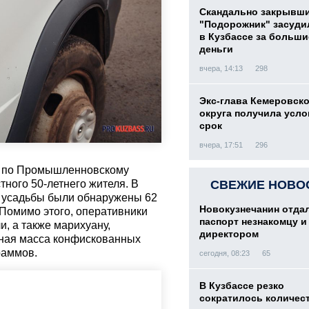
Скандально закрывш
"Подорожник" засуди
в Кузбассе за больши
деньги
вчера, 14:13
298
Экс-глава Кемеровск
округа получила усл
срок
вчера, 17:51
296
и по Промышленновскому
ного 50-летнего жителя. В
СВЕЖИЕ НОВО
и усадьбы были обнаружены 62
Новокузнечанин отда
 Помимо этого, оперативники
паспорт незнакомцу и
и, а также марихуану,
директором
ная масса конфискованных
раммов.
сегодня, 08:23
65
В Кузбассе резко
сократилось количес