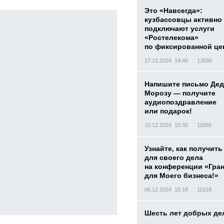
Это «Навсегда»:
кузбассовцы активно
подключают услуги
«Ростелекома»
по фиксированной це
17.12.2024 14:49
13099
Напишите письмо Дед
Морозу — получите
аудиопоздравление
или подарок!
10.12.2024 15:30
11856
Узнайте, как получить
для своего дела
на конференции «Гра
для Моего бизнеса!»
06.12.2024 16:18
11918
Шесть лет добрых де