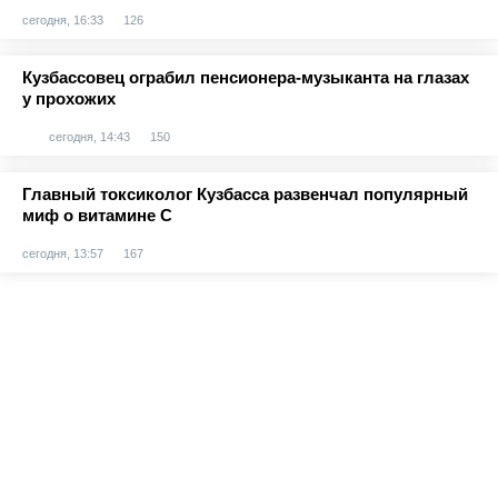
сегодня, 16:33
126
Кузбассовец ограбил пенсионера-музыканта на глазах
у прохожих
сегодня, 14:43
150
Главный токсиколог Кузбасса развенчал популярный
миф о витамине С
сегодня, 13:57
167