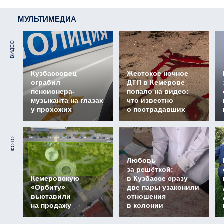
МУЛЬТИМЕДИА
ВИДЕО
Кузбассовец
Жестокое ночное
ограбил
ДТП в Кемерове
пенсионера-
попало на видео:
музыканта на глазах
что известно
у прохожих
о пострадавших
ФОТО
Любовь
за решёткой:
Кемеровскую
в Кузбассе сразу
«Орбиту»
две пары узаконили
выставили
отношения
на продажу
в колонии