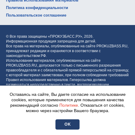
Правила использования материалов
Политика конфиденциальности
Пользовательское соглашение
© Все права защищены «ПРОКУЗБАСС.РУ»,
2026.
Информационная продукция запрещена для детей.
Все права на материалы, опубликованные на сайте PROKUZBASS.RU,
принадлежат редакции и охраняются в соответствии с
законодательством РФ.
Использование материалов, опубликованных на сайте
PROKUZBASS.RU, допускается только с письменного разрешения
правообладателя и с обязательной прямой гиперссылкой на страницу,
с которой материал заимствован, при полном соблюдении требований
Правил использования материалов. Гиперссылка должна
размещаться непосредственно в тексте, воспроизводящем
оригинальный материал PROKUZBASS.RU, до или после цитируемого
Оставаясь на сайте, Вы даете согласие на использование
блока.
cookies, которые применяются для повышения качества
рекомендаций согласно
Политике
. Отказаться от cookies,
можно через настройки Вашего браузера.
Разработка портала:
Центр интернет-проектов «МОЁ!»
OK