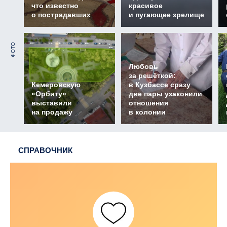
что известно
красивое
о пострадавших
и пугающее зрелище
ФОТО
Любовь
за решёткой:
Кемеровскую
в Кузбассе сразу
«Орбиту»
две пары узаконили
выставили
отношения
на продажу
в колонии
СПРАВОЧНИК