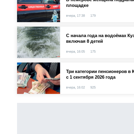
площадке
вчера, 17:38
179
С начала года на водоёмах Куз
включая 8 детей
вчера, 16:05
175
Три категории пенсионеров в 
с 1 сентября 2026 года
вчера, 16:02
925