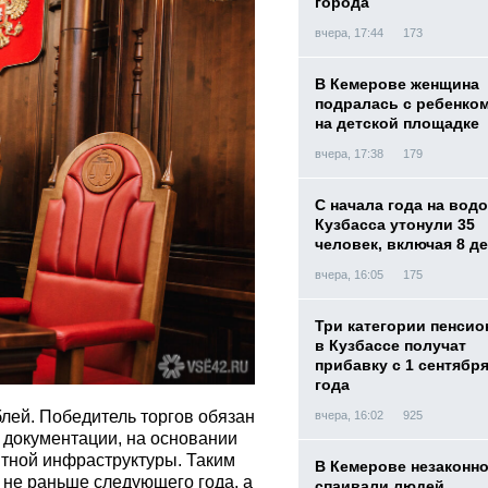
города
вчера, 17:44
173
В Кемерове женщина
подралась с ребенко
на детской площадке
вчера, 17:38
179
С начала года на вод
Кузбасса утонули 35
человек, включая 8 д
вчера, 16:05
175
Три категории пенси
в Кузбассе получат
прибавку с 1 сентября
года
блей. Победитель торгов обязан
вчера, 16:02
925
 документации, на основании
итной инфраструктуры. Таким
В Кемерове незаконн
 не раньше следующего года, а
спаивали людей