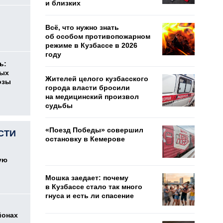
и близких
о
Всё, что нужно знать
об особом противопожарном
режиме в Кузбассе в 2026
году
ь:
ных
Жителей целого кузбасского
озы
города власти бросили
на медицинский произвол
судьбы
«Поезд Победы» совершил
СТИ
остановку в Кемерове
ую
Мошка заедает: почему
в Кузбассе стало так много
гнуса и есть ли спасение
йонах