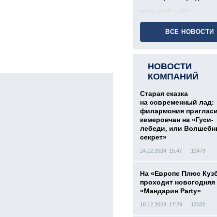
вчера, 13:25
218
ВСЕ НОВОСТИ
НОВОСТИ
КОМПАНИЙ
Старая сказка
на современный лад:
филармония приглас
кемеровчан на «Гуси-
лебеди, или Волшеб
секрет»
24.12.2024 15:47
12479
На «Европе Плюс Куз
проходит новогодняя
«Мандарин Party»
18.12.2024 17:29
12332