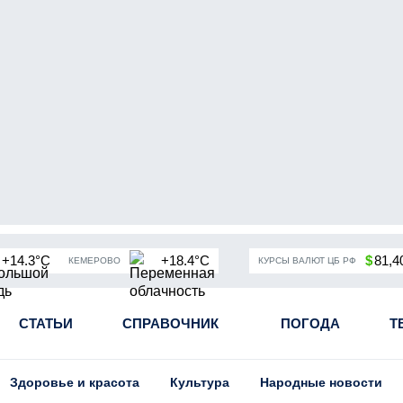
+14.3°C
+18.4°C
$
81,4
КЕМЕРОВО
КУРСЫ ВАЛЮТ ЦБ РФ
чная мобилизация в России
СТАТЬИ
СПРАВОЧНИК
Угольная промышленность Кузба
ПОГОДА
Т
Здоровье и красота
Культура
Народные новости