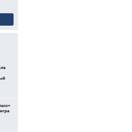
ила
ный
басс»
 игра