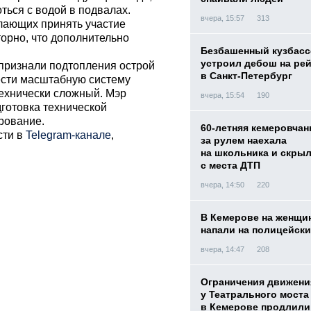
ться с водой в подвалах.
вчера, 15:57
313
елающих принять участие
торно, что дополнительно
Безбашенный кузбас
устроил дебош на ре
признали подтопления острой
в Санкт-Петербург
ести масштабную систему
ехнически сложный. Мэр
вчера, 15:54
190
дготовка технической
рование.
60-летняя кемеровчан
сти в
Telegram-канале
,
за рулем наехала
на школьника и скры
с места ДТП
вчера, 14:50
220
В Кемерове на женщи
напали на полицейск
вчера, 14:47
208
Ограничения движени
у Театрального моста
в Кемерове продлили