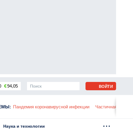
0
€
94,05
ВОЙТИ
сса
ЕМЫ
:
Пандемия коронавирусной инфекции
Частичная мобили
Наука и технологии