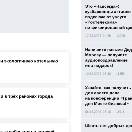
Это «Навсегда»:
кузбассовцы активно
подключают услуги
«Ростелекома»
по фиксированной це
17.12.2024 14:49
13099
Напишите письмо Дед
Морозу — получите
аудиопоздравление
ли экологичную котельную
или подарок!
10.12.2024 15:30
11856
Узнайте, как получить
для своего дела
и в трёх районах города
на конференции «Гра
для Моего бизнеса!»
06.12.2024 16:18
11918
Шесть лет добрых де
ь с ребенком на детской