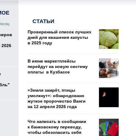
МОЕ
СТАТЬИ
есяц
Проверенный список лучших
онеров
дней для квашения капусты
в 2025 году
 2026
В июне маркетплейсы
перейдут на новую систему
оплаты в Кузбассе
е
убль"
«Земля замрёт, птицы
умолкнут»: обнародовано
жуткое пророчество Ванги
на 12 апреля 2026 года
Что написать в сообщении
к банковскому переводу,
чтобы обезопасить себя