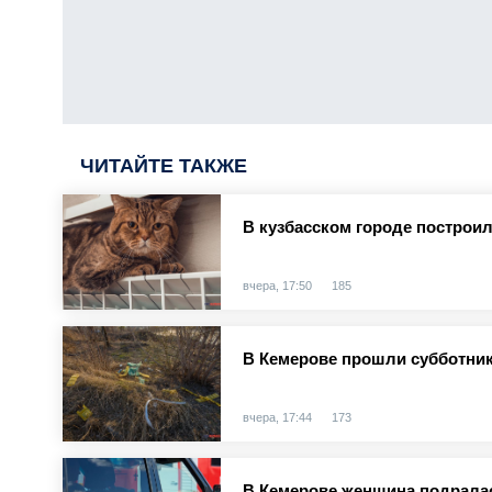
ЧИТАЙТЕ ТАКЖЕ
В кузбасском городе построи
вчера, 17:50
185
В Кемерове прошли субботник
вчера, 17:44
173
В Кемерове женщина подралас