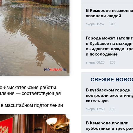
В Кемерове незаконн
спаивали людей
вчера, 15:57
313
Города может затопит
в Кузбассе на выход
ожидаются дожди, гр
и похолодание
вчера, 08:23
268
СВЕЖИЕ НОВО
о-изыскательские работы
В кузбасском городе
опления — соответствующая
построили экологичн
котельную
и в масштабном подтоплении
вчера, 17:50
185
В Кемерове прошли
субботники в трёх ра