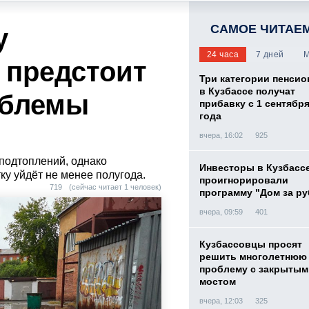
САМОЕ ЧИТАЕ
у
24 часа
7 дней
М
 предстоит
Три категории пенси
в Кузбассе получат
облемы
прибавку с 1 сентября
года
вчера, 16:02
925
 подтоплений, однако
Инвесторы в Кузбасс
тку уйдёт не менее полугода.
проигнорировали
719
(сейчас читает 1 человек)
программу "Дом за р
вчера, 09:59
401
Кузбассовцы просят
решить многолетнюю
проблему с закрытым
мостом
вчера, 12:03
325