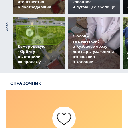
что известно
красивое
о пострадавших
и пугающее зрелище
ФОТО
Любовь
за решёткой:
Кемеровскую
в Кузбассе сразу
«Орбиту»
две пары узаконили
выставили
отношения
на продажу
в колонии
СПРАВОЧНИК