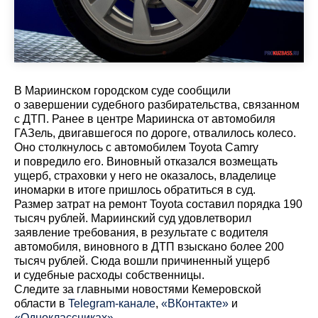
В Мариинском городском суде сообщили
о завершении судебного разбирательства, связанном
с ДТП. Ранее в центре Мариинска от автомобиля
ГАЗель, двигавшегося по дороге, отвалилось колесо.
Оно столкнулось с автомобилем Toyota Camry
и повредило его. Виновный отказался возмещать
ущерб, страховки у него не оказалось, владелице
иномарки в итоге пришлось обратиться в суд.
Размер затрат на ремонт Toyota составил порядка 190
тысяч рублей. Мариинский суд удовлетворил
заявление требования, в результате с водителя
автомобиля, виновного в ДТП взыскано более 200
тысяч рублей. Сюда вошли причиненный ущерб
и судебные расходы собственницы.
Cледите за главными новостями Кемеровской
области в
Telegram-канале
,
«ВКонтакте»
и
«Одноклассниках»
.