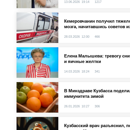
13.06.2026 19:14
1217
Кемеровчанин получил тяжело
мозга, начитавшись советов и
28.03.2026 12:00
466
Елена Малышева: тревогу сн
и яичные желтки
14.03.2026 18:24
341
В Минздраве Кузбасса подели
иммунитета зимой
26.01.2026 10:27
306
Кузбасский врач разъяснил, п