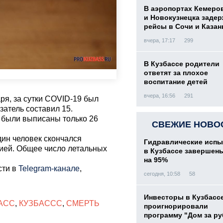
В аэропортах Кемеро
и Новокузнецка заде
рейсы в Сочи и Казан
вчера, 17:17
299
В Кузбассе родители
ответят за плохое
воспитание детей
вчера, 16:56
291
я, за сутки COVID-19 был
затель составил 15.
и были выписаны только 26
СВЕЖИЕ НОВО
дин человек скончался
Гидравлические испы
ией. Общее число летальных
в Кузбассе завершен
на 95%
сти в
Telegram-канале
,
сегодня, 10:58
58
Инвесторы в Кузбасс
АСС
,
КУЗБАССС
,
СМЕРТЬ
проигнорировали
программу "Дом за р