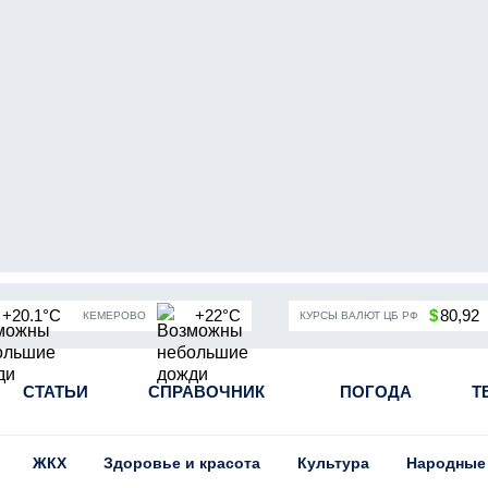
+20.1°C
+22°C
$
80,92
КЕМЕРОВО
КУРСЫ ВАЛЮТ ЦБ РФ
чная мобилизация в России
СТАТЬИ
СПРАВОЧНИК
Угольная промышленность Кузба
ПОГОДА
Т
ЖКХ
Здоровье и красота
Культура
Народные