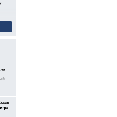
т
ила
ный
басс»
 игра