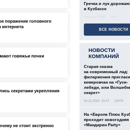
Гречка и лук дорожаю
в Кузбассе
сегодня, 07:49
194
е поражение головного
з интернета
ВСЕ НОВОСТИ
НОВОСТИ
имают говяжьи почки
КОМПАНИЙ
Старая сказка
на современный лад:
филармония приглас
кемеровчан на «Гуси-
лебеди, или Волшеб
лись секретами укрепления
секрет»
24.12.2024 15:47
12479
На «Европе Плюс Куз
проходит новогодняя
«Мандарин Party»
очему не стоит экстренно