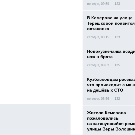
сегодня, 09:59
123
В Кемерове на улице
Терешковой появится
остановка
сегодня, 09:15
123
Новокузнечанка всад
нож в брата
сегодня, 09:03
135
Кузбассовцам расска
что происходит с ма
на дешёвых СТО
сегодня, 08:56
132
Жители Кемерова
пожаловались
на затянувшийся рем
улицы Веры Волоши