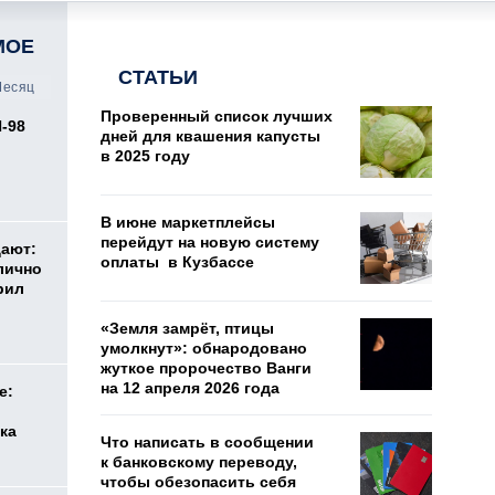
МОЕ
СТАТЬИ
есяц
Проверенный список лучших
И-98
дней для квашения капусты
ь
в 2025 году
В июне маркетплейсы
перейдут на новую систему
дают:
оплаты в Кузбассе
лично
рил
«Земля замрёт, птицы
умолкнут»: обнародовано
жуткое пророчество Ванги
на 12 апреля 2026 года
е:
ка
Что написать в сообщении
к банковскому переводу,
чтобы обезопасить себя