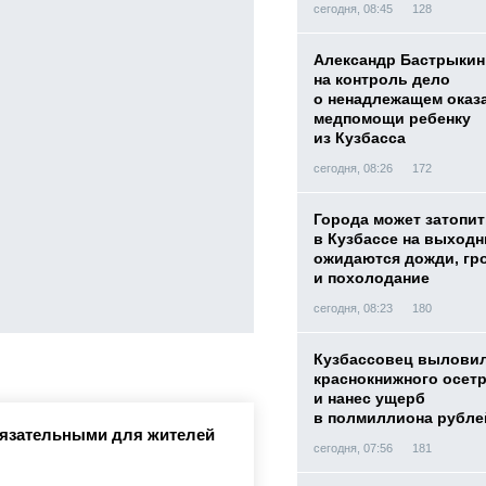
сегодня, 08:45
128
Александр Бастрыкин
на контроль дело
о ненадлежащем оказ
медпомощи ребенку
из Кузбасса
сегодня, 08:26
172
Города может затопит
в Кузбассе на выход
ожидаются дожди, гр
и похолодание
сегодня, 08:23
180
Кузбассовец вылови
краснокнижного осет
и нанес ущерб
в полмиллиона рубле
бязательными для жителей
сегодня, 07:56
181