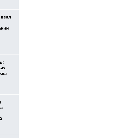
 взял
ании
ь:
ных
озы
л
ра
й