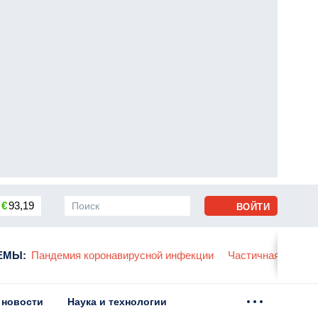
€
93,19
ВОЙТИ
сса
ЕМЫ
:
Пандемия коронавирусной инфекции
Частичная мобили
 новости
Наука и технологии