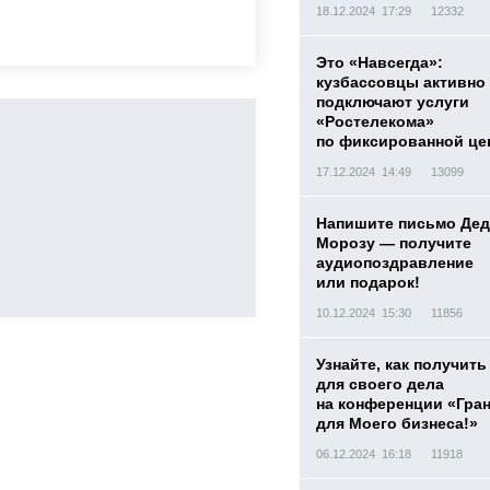
18.12.2024 17:29
12332
Это «Навсегда»:
кузбассовцы активно
подключают услуги
«Ростелекома»
по фиксированной це
17.12.2024 14:49
13099
Напишите письмо Дед
Морозу — получите
аудиопоздравление
или подарок!
10.12.2024 15:30
11856
Узнайте, как получить
для своего дела
на конференции «Гра
для Моего бизнеса!»
06.12.2024 16:18
11918