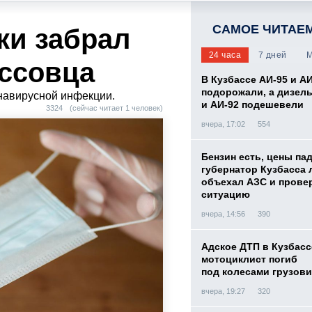
САМОЕ ЧИТАЕ
ки забрал
24 часа
7 дней
М
ассовца
В Кузбассе АИ-95 и А
подорожали, а дизел
онавирусной инфекции.
и АИ-92 подешевели
3324
(сейчас читает 1 человек)
вчера, 17:02
554
Бензин есть, цены па
губернатор Кузбасса 
объехал АЗС и прове
ситуацию
вчера, 14:56
390
Адское ДТП в Кузбасс
мотоциклист погиб
под колесами грузови
вчера, 19:27
320