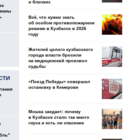
и близких
ва
ржаны
ь
Всё, что нужно знать
об особом противопожарном
режиме в Кузбассе в 2026
году
Жителей целого кузбасского
города власти бросили
на медицинский произвол
судьбы
СТИ
«Поезд Победы» совершил
остановку в Кемерове
тания
ы
Мошка заедает: почему
в Кузбассе стало так много
гнуса и есть ли спасение
е
убль"